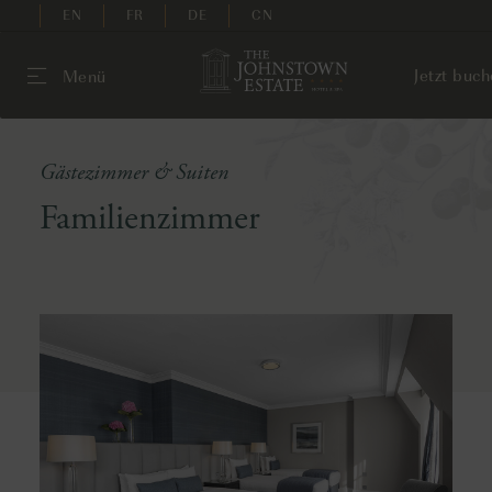
EN
FR
DE
CN
Jetzt buc
Menü
Gästezimmer & Suiten
Familienzimmer