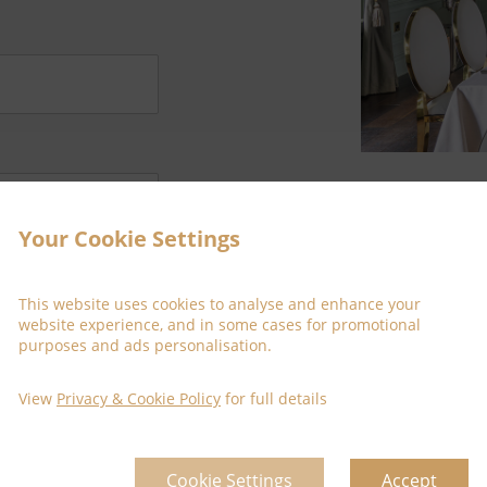
Your Cookie Settings
This website uses cookies to analyse and enhance your
website experience, and in some cases for promotional
purposes and ads personalisation.
View
Privacy & Cookie Policy
for full details
Cookie Settings
Accept