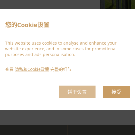
车辆使用。
您的Cookie设置
This website uses cookies to analyse and enhance your
website experience, and in some cases for promotional
purposes and ads personalisation.
查看
隐私和Cookie政策
完整的细节
饼干设置
接受