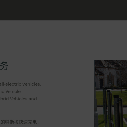
务
ll-electric vehicles.
ric Vehicle
brid Vehicles and
你的特斯拉快速充电，