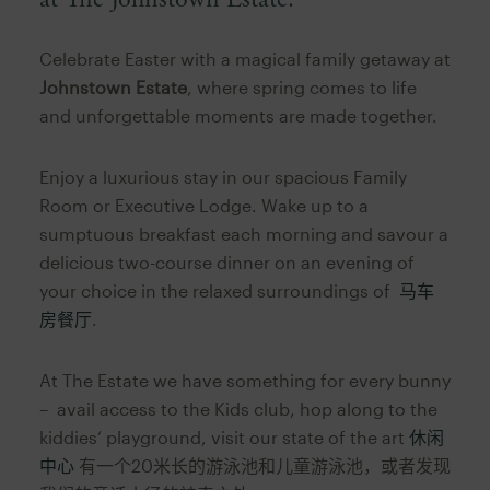
Celebrate Easter with a magical family getaway at
Johnstown Estate
, where spring comes to life
and unforgettable moments are made together.
Enjoy a luxurious stay in our spacious Family
Room or Executive Lodge. Wake up to a
sumptuous breakfast each morning and savour a
delicious two-course dinner on an evening of
your choice in the relaxed surroundings of
马车
房餐厅
.
At The Estate we have something for every bunny
– avail access to the Kids club, hop along to the
kiddies’ playground, visit our state of the art
休闲
中心
有一个20米长的游泳池和儿童游泳池，或者发现