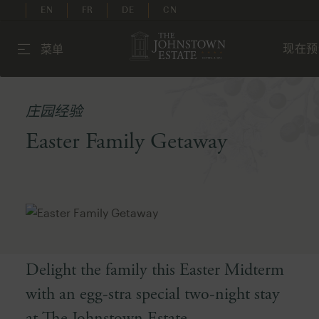
EN
FR
DE
CN
现在预
菜单
庄园经验
Easter Family Getaway
Delight the family this Easter Midterm
with an egg-stra special two-night stay
at The Johnstown Estate.