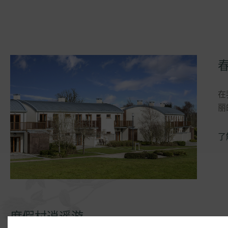
在
丽
了
度假村逍遥游