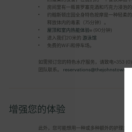
房间里有一瓶普罗塞克酒和巧克力浸泡的
约翰斯顿庄园全身特色按摩是一种轻柔的
释放体内的毒素（75分钟）。
屋顶和室内热能体验
e (90分钟)
进入我们20米的
游泳馆
免费的WiFi和停车场。
如需预订您的特色水疗服务，请致电+353 (0)
团队联系。
reservations@thejohnstownes
增强您的体验
此外，您可能想用一种或多种额外的护理来