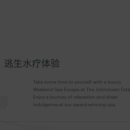
逃生水疗体验
Take some time to yourself with a luxury
Weekend Spa Escape at The Johnstown Esta
Enjoy a journey of relaxation and sheer
indulgence at our award-winning spa.