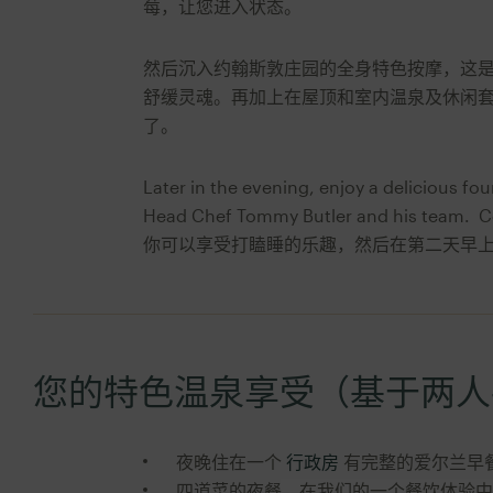
莓，让您进入状态。
然后沉入约翰斯敦庄园的全身特色按摩，这是
舒缓灵魂。再加上在屋顶和室内温泉及休闲
了。
Later in the evening, enjoy a delicious fo
Head Chef Tommy Butler and his team. C
你可以享受打瞌睡的乐趣，然后在第二天早
您的特色温泉享受（基于两人
夜晚住在一个
行政房
有完整的爱尔兰早
四道菜的夜餐，在我们的一个餐饮体验中