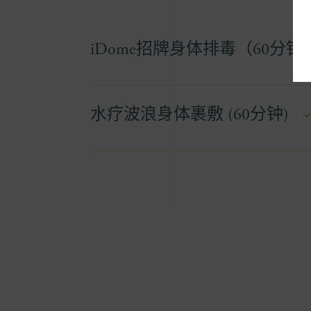
iDome招牌身体排毒（60分钟
@ 105.00/人
水疗波浪身体裹敷 (60分钟)
革命性的iDome排毒身体护理，让你的身
整体身体健康。iDome利用科学证明的红
@105.00/人
体消除重金属和毒素，并大大改善你的皮肤
果，请享受这一纯粹的放松时刻，同时沉浸在i
通过奢华的排毒裹体和水疗波浪疗法的深度
在水疗波浪疗法的舒缓声音中放松和恢复，促
的疗程确保从头到脚的放松，甚至会抚慰最