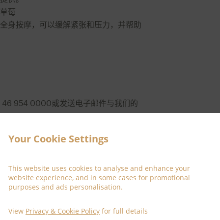
草莓
全身按摩，可以缓解紧张和压力，并帮助
 46 954 0000或发送电子邮件与我们的
tate.com
.
Your Cookie Settings
This website uses cookies to analyse and enhance your
website experience, and in some cases for promotional
purposes and ads personalisation.
View
Privacy & Cookie Policy
for full details
增强您的水疗体验。